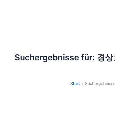
Zum
Inhalt
springen
ZIMMER & SUITEN
THE GLASS GARDEN
SPA & WELLNESS
Suchergebnisse für:
경상
Start
Suchergeb