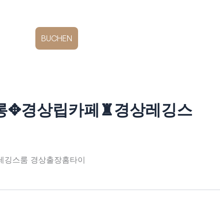
DE
E
BUCHEN
룸싸롱✥경상립카페♜경상레깅스
♜경상레깅스룸 경상출장홈타이