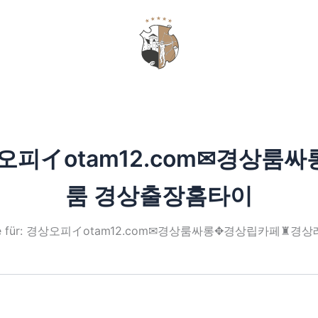
GUTSCHEIN
오피イotam12.cоm✉경상
룸 경상출장홈타이
nisse für: 경상오피イotam12.cоm✉경상룸싸롱✥경상립카페